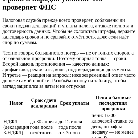
проверяет ФНС
Налоговая служба прежде всего проверяет, соблюдены ли
сроки подачи деклараций и уплаты налога, а также полнота и
достоверность данных. Чтобы не схлопотать штрафы, держите
календарь сроков и не срывайте отчётность, даже если идёт
спор по суммам.
Честно говоря, большинство потерь — не от тонких споров, а
от банальной просрочки. Поэтому опорная точка — сроки.
Второй камень преткновения — качество данных:
арифметика, реквизиты, коды, подтверждающие документы.
И третье — реакция на запросы: несвоевременный ответ часто
дороже самой ошибки. Разобьём основу на таблицу, чтобы
взгляд зацепился за даты и не отпускал.
Пени и базовые
Срок сдачи
Налог
Срок уплаты
последствия
декларации
просрочки
пени: 1/300
ключевой ставки за
НДФЛ
до 30 апреля
до 15 июля
день; штраф за
(декларация
года после
года после
несдачу — не менее
3‑НДФЛ)
отчётного
отчётного