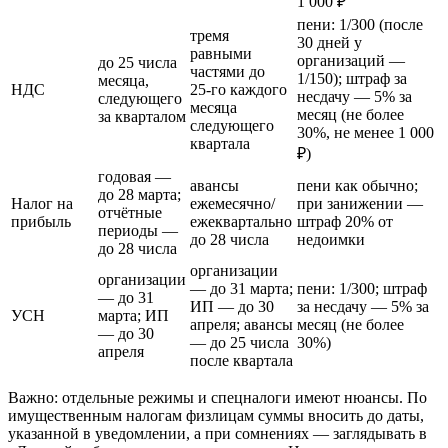
1 000 ₽
пени: 1/300 (после
тремя
30 дней у
равными
организаций —
до 25 числа
частями до
1/150); штраф за
месяца,
НДС
25‑го каждого
несдачу — 5% за
следующего
месяца
месяц (не более
за кварталом
следующего
30%, не менее 1 000
квартала
₽)
годовая —
авансы
пени как обычно;
до 28 марта;
Налог на
ежемесячно/
при занижении —
отчётные
прибыль
ежеквартально
штраф 20% от
периоды —
до 28 числа
недоимки
до 28 числа
организации
организации
— до 31 марта;
пени: 1/300; штраф
— до 31
ИП — до 30
за несдачу — 5% за
УСН
марта; ИП
апреля; авансы
месяц (не более
— до 30
— до 25 числа
30%)
апреля
после квартала
Важно: отдельные режимы и спецналоги имеют нюансы. По
имущественным налогам физлицам суммы вносить до даты,
указанной в уведомлении, а при сомнениях — заглядывать в