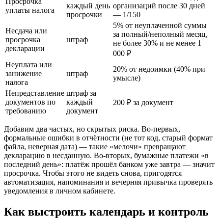
Просрочка
каждый день
организаций после 30 дней
уплаты налога
просрочки
— 1/150
5% от неуплаченной суммы
Несдача или
за полный/неполный месяц,
просрочка
штраф
не более 30% и не менее 1
декларации
000 ₽
Неуплата или
20% от недоимки (40% при
занижение
штраф
умысле)
налога
Непредставление
штраф за
документов по
каждый
200 ₽ за документ
требованию
документ
Добавим два частых, но скрытых риска. Во‑первых,
формальные ошибки в отчётности (не тот код, старый формат
файла, неверная дата) — такие «мелочи» превращают
декларацию в несданную. Во‑вторых, бумажные платежи «в
последний день»: платёж прошёл банком уже завтра — значит
просрочка. Чтобы этого не видеть снова, пригодятся
автоматизация, напоминания и вечерняя привычка проверять
уведомления в личном кабинете.
Как выстроить календарь и контроль