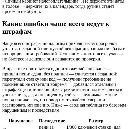
«Личный кабинет налогоплательщика». Не держите эти даты
в голове — держите их в календаре, тогда рутина станет
щитом, а не обузой.
Какие ошибки чаще всего ведут к
штрафам
Чаще всего штрафы по налогам приходят из‑за просрочки
уплаты, несданной или пустой декларации, занижения базы и
игнорирования требований. Исправимы почти все случаи —
но быстрее и дешевле они решаются до проверки.
В практике повторяется одно и то же: забыли аванс —
пришли пени; сдали без подписи — считается несданной;
перепутали ставку или код — получили требование на
пояснения; не ответили вовремя — добавился отдельный
штраф. Ещё типична ошибка с реквизитами платежа: деньги
ушли «не туда», а по лицевому счёту — недоимка. Это не
повод паниковать, но повод иметь шаблон сверки и
реагировать мгновенно. Ниже — сводная таблица по базовым
нарушениям и последствиям.
Нарушение
Последствие
Размер
пени за
1/300 ключевой ставки; для