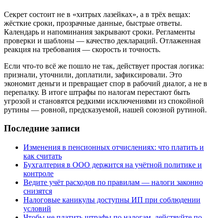
Секрет состоит не в «хитрых лазейках», а в трёх вещах:
жёсткие сроки, прозрачные данные, быстрые ответы.
Календарь и напоминания закрывают сроки. Регламенты
проверки и шаблоны — качество деклараций. Отлаженная
реакция на требования — скорость и точность.
Если что‑то всё же пошло не так, действует простая логика:
признали, уточнили, доплатили, зафиксировали. Это
экономит деньги и превращает спор в рабочий диалог, а не в
перепалку. В итоге штрафы по налогам перестают быть
угрозой и становятся редкими исключениями из спокойной
рутины — ровной, предсказуемой, нашей союзной рутиной.
Последние записи
Изменения в пенсионных отчислениях: что платить и
как считать
Бухгалтерия в ООО держится на учётной политике и
контроле
Ведите учёт расходов по правилам — налоги законно
снизятся
Налоговые каникулы доступны ИП при соблюдении
условий
Чтобы не платить штрафы по налогам, действуйте по