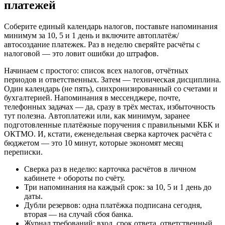
платежей
Соберите единый календарь налогов, поставьте напоминания
минимум за 10, 5 и 1 день и включите автоплатёж/
автосоздание платежек. Раз в неделю сверяйте расчёты с
налоговой — это ловит ошибки до штрафов.
Начинаем с простого: список всех налогов, отчётных
периодов и ответственных. Затем — техническая дисциплина.
Один календарь (не пять), синхронизированный со счетами и
бухгалтерией. Напоминания в мессенджере, почте,
телефонных задачах — да, сразу в трёх местах, избыточность
тут полезна. Автоплатежи или, как минимум, заранее
подготовленные платёжные поручения с правильными КБК и
ОКТМО. И, кстати, еженедельная сверка карточек расчёта с
бюджетом — это 10 минут, которые экономят месяц
переписки.
Сверка раз в неделю: карточка расчётов в личном
кабинете + обороты по счёту.
Три напоминания на каждый срок: за 10, 5 и 1 день до
даты.
Дубли резервов: одна платёжка подписана сегодня,
вторая — на случай сбоя банка.
Журнал требований: вход, срок ответа, ответственный,