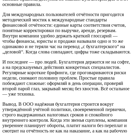
основные правила.
Для международных пользователей отчётности пригодится
методический мостик к международные стандарты
финансовой отчётности: единые карты соответствия счетов,
понятные корректировки по выручке, аренде, резервам.
Внутри компании удобно держать краткий глоссарий —
чтобы финансы, юристы и продажи называли одно и то же
одинаково и не теряли час на перевод „с бухгалтерского“ на
„деловой“. Когда слова совпадают, цифры тоже складываются.
И последнее — про людей. Бухгалтерия держится не на софте,
а на предсказуемых действиях конкретных специалистов.
Регулярные короткие брифинги, где проговариваются риски
недели, снимают половину проблем. Простые правила
побеждают сложные: оформляй в день операции, проверяй
второй парой глаз, закрывай месяц без хвостов. Всё остальное
— уже техника.
Вывод. В ООО надёжная бухгалтерия строится вокруг
утверждённой учётной политики, своевременной первички,
строго выдержанных налоговых сроков и спокойного
внутреннего контроля. Когда эти звенья сцеплены, компания
увереннее планирует обороты, платит налоги без переплат и
смотрит на отчётность не как на наказание, а как на рабочую