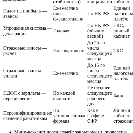
отчётностью)
конца марта
кабинет
Ежемесячно
Единый
Налог на прибыль —
или
По НК РФ
налогов
авансы
ежеквартально
платёж
По НК РФ
ТКС,
Упрощённая система —
Годовая
(обычно
личный
декларация
весной)
кабинет
До 25-го
Страховые взносы —
числа
Ежеквартально
ТКС
расчёт
следующего
месяца
До 15-го
Единый
Страховые взносы —
числа
Ежемесячно
налогов
уплата
следующего
платёж
месяца
Не позднее
НДФЛ с зарплаты —
По каждой
следующего
Банк
перечисление
выплате
рабочего
дня
По
Как в
Личный
Персонифицированные
установленным
графике
кабинет
сведения работникам
формам
СФР
страховат
Мини-чек-лист перед сдачей: закрыт месяц, проведены