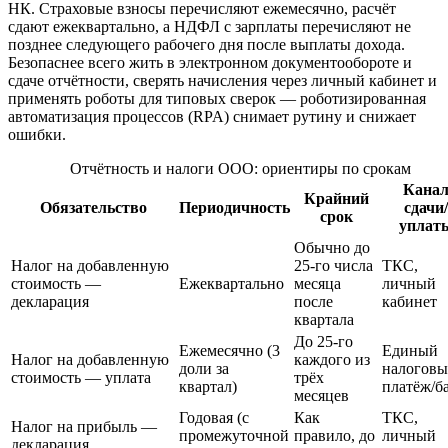
НК. Страховые взносы перечисляют ежемесячно, расчёт
сдают ежеквартально, а НДФЛ с зарплаты перечисляют не
позднее следующего рабочего дня после выплаты дохода.
Безопаснее всего жить в электронном документообороте и
сдаче отчётности, сверять начисления через личный кабинет и
применять роботы для типовых сверок — роботизированная
автоматизация процессов (RPA) снимает рутину и снижает
ошибки.
Отчётность и налоги ООО: ориентиры по срокам
Кана
Крайний
Обязательство
Периодичность
сдачи/
срок
уплат
Обычно до
Налог на добавленную
25-го числа
ТКС,
стоимость —
Ежеквартально
месяца
личный
декларация
после
кабинет
квартала
До 25-го
Ежемесячно (3
Единый
Налог на добавленную
каждого из
доли за
налогов
стоимость — уплата
трёх
квартал)
платёж/б
месяцев
Годовая (с
Как
ТКС,
Налог на прибыль —
промежуточной
правило, до
личный
декларация