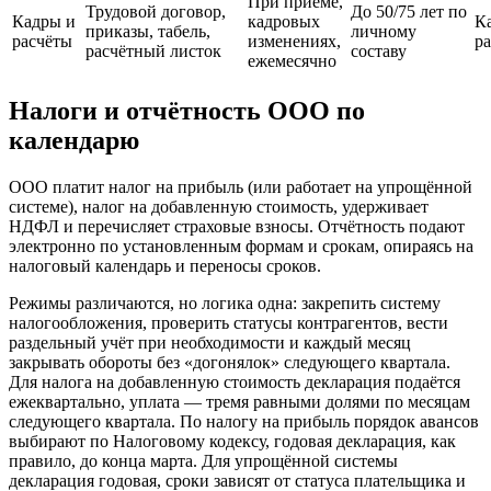
При приёме,
Трудовой договор,
До 50/75 лет по
Кадры и
кадровых
К
приказы, табель,
личному
расчёты
изменениях,
р
расчётный листок
составу
ежемесячно
Налоги и отчётность ООО по
календарю
ООО платит налог на прибыль (или работает на упрощённой
системе), налог на добавленную стоимость, удерживает
НДФЛ и перечисляет страховые взносы. Отчётность подают
электронно по установленным формам и срокам, опираясь на
налоговый календарь и переносы сроков.
Режимы различаются, но логика одна: закрепить систему
налогообложения, проверить статусы контрагентов, вести
раздельный учёт при необходимости и каждый месяц
закрывать обороты без «догонялок» следующего квартала.
Для налога на добавленную стоимость декларация подаётся
ежеквартально, уплата — тремя равными долями по месяцам
следующего квартала. По налогу на прибыль порядок авансов
выбирают по Налоговому кодексу, годовая декларация, как
правило, до конца марта. Для упрощённой системы
декларация годовая, сроки зависят от статуса плательщика и