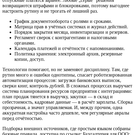
отпускные платятся заранее. Любые „серые“ решения
возвращаются штрафами и блокировками, поэтому выгоднее
настроить рутину и не трогать её лишний раз.
График документооборота с ролями и сроками.
Матрица прав в учётных системах и журнал действий.
Порядок закрытия месяца, инвентаризации и резервов.
Регламент сверок с контрагентами и налоговыми
органами.
Календарь платежей и отчётности с напоминаниями.
Политика хранения: электронный архив, резервные
копии, доступ.
Технологии помогают, но не заменяют дисциплину. Там, где
рутин много и ошибки однотипны, спасает роботизированная
автоматизация процессов: загрузки банковских выписок,
сверки книг, контроль дублей. В сложных процессах выручает
система планирования ресурсов предприятия с интеграциями:
план продаж тянется в выручку, закупки — в склад и
себестоимость, кадровые данные — в расчёт зарплаты. Сборка
прозрачная, а значит управляемая. И, между прочим, одна
аккуратная настройка часто дешевле, чем регулярные авралы
перед отчётностью.
Подборка внешних источников, где простым языком собраны
базовые правила, доступна по ссылке: Бухгалтерия для ООО: