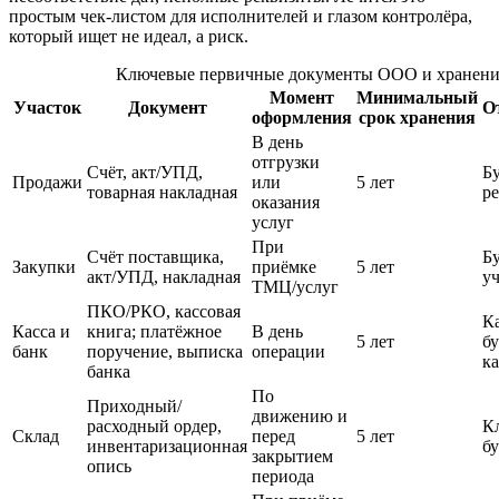
простым чек-листом для исполнителей и глазом контролёра,
который ищет не идеал, а риск.
Ключевые первичные документы ООО и хранени
Момент
Минимальный
Участок
Документ
О
оформления
срок хранения
В день
отгрузки
Счёт, акт/УПД,
Бу
Продажи
или
5 лет
товарная накладная
р
оказания
услуг
При
Счёт поставщика,
Бу
Закупки
приёмке
5 лет
акт/УПД, накладная
у
ТМЦ/услуг
ПКО/РКО, кассовая
К
Касса и
книга; платёжное
В день
5 лет
бу
банк
поручение, выписка
операции
ка
банка
По
Приходный/
движению и
расходный ордер,
К
Склад
перед
5 лет
инвентаризационная
бу
закрытием
опись
периода