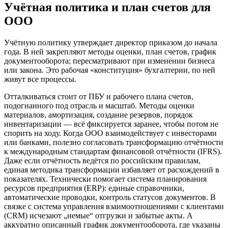
Учётная политика и план счетов для
ООО
Учётную политику утверждает директор приказом до начала
года. В ней закрепляют методы оценки, план счетов, график
документооборота; пересматривают при изменении бизнеса
или закона. Это рабочая «конституция» бухгалтерии, по ней
живут все процессы.
Отталкиваться стоит от ПБУ и рабочего плана счетов,
подогнанного под отрасль и масштаб. Методы оценки
материалов, амортизация, создание резервов, порядок
инвентаризации — всё фиксируется заранее, чтобы потом не
спорить на ходу. Когда ООО взаимодействует с инвесторами
или банками, полезно согласовать трансформацию отчётности
к международным стандартам финансовой отчётности (IFRS).
Даже если отчётность ведётся по российским правилам,
единая методика трансформации избавляет от расхождений в
показателях. Технически помогает система планирования
ресурсов предприятия (ERP): единые справочники,
автоматические проводки, контроль статусов документов. В
связке с система управления взаимоотношениями с клиентами
(CRM) исчезают „немые“ отгрузки и забытые акты. А
аккуратно описанный график документооборота, где указаны