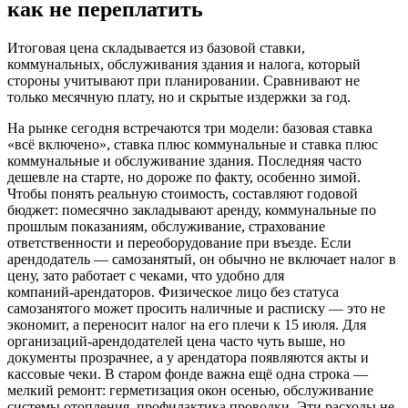
как не переплатить
Итоговая цена складывается из базовой ставки,
коммунальных, обслуживания здания и налога, который
стороны учитывают при планировании. Сравнивают не
только месячную плату, но и скрытые издержки за год.
На рынке сегодня встречаются три модели: базовая ставка
«всё включено», ставка плюс коммунальные и ставка плюс
коммунальные и обслуживание здания. Последняя часто
дешевле на старте, но дороже по факту, особенно зимой.
Чтобы понять реальную стоимость, составляют годовой
бюджет: помесячно закладывают аренду, коммунальные по
прошлым показаниям, обслуживание, страхование
ответственности и переоборудование при въезде. Если
арендодатель — самозанятый, он обычно не включает налог в
цену, зато работает с чеками, что удобно для
компаний‑арендаторов. Физическое лицо без статуса
самозанятого может просить наличные и расписку — это не
экономит, а переносит налог на его плечи к 15 июля. Для
организаций‑арендодателей цена часто чуть выше, но
документы прозрачнее, а у арендатора появляются акты и
кассовые чеки. В старом фонде важна ещё одна строка —
мелкий ремонт: герметизация окон осенью, обслуживание
системы отопления, профилактика проводки. Эти расходы не