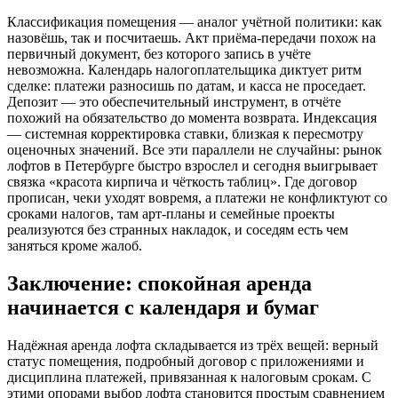
Классификация помещения — аналог учётной политики: как
назовёшь, так и посчитаешь. Акт приёма‑передачи похож на
первичный документ, без которого запись в учёте
невозможна. Календарь налогоплательщика диктует ритм
сделке: платежи разносишь по датам, и касса не проседает.
Депозит — это обеспечительный инструмент, в отчёте
похожий на обязательство до момента возврата. Индексация
— системная корректировка ставки, близкая к пересмотру
оценочных значений. Все эти параллели не случайны: рынок
лофтов в Петербурге быстро взрослел и сегодня выигрывает
связка «красота кирпича и чёткость таблиц». Где договор
прописан, чеки уходят вовремя, а платежи не конфликтуют со
сроками налогов, там арт‑планы и семейные проекты
реализуются без странных накладок, и соседям есть чем
заняться кроме жалоб.
Заключение: спокойная аренда
начинается с календаря и бумаг
Надёжная аренда лофта складывается из трёх вещей: верный
статус помещения, подробный договор с приложениями и
дисциплина платежей, привязанная к налоговым срокам. С
этими опорами выбор лофта становится простым сравнением