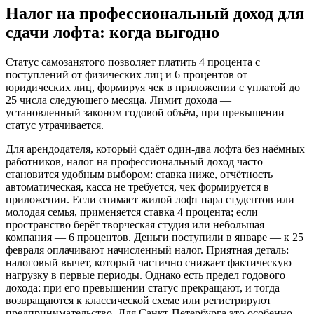
Налог на профессиональный доход для
сдачи лофта: когда выгодно
Статус самозанятого позволяет платить 4 процента с
поступлений от физических лиц и 6 процентов от
юридических лиц, формируя чек в приложении с уплатой до
25 числа следующего месяца. Лимит дохода —
установленный законом годовой объём, при превышении
статус утрачивается.
Для арендодателя, который сдаёт один‑два лофта без наёмных
работников, налог на профессиональный доход часто
становится удобным выбором: ставка ниже, отчётность
автоматическая, касса не требуется, чек формируется в
приложении. Если снимает жилой лофт пара студентов или
молодая семья, применяется ставка 4 процента; если
пространство берёт творческая студия или небольшая
компания — 6 процентов. Деньги поступили в январе — к 25
февраля оплачивают начисленный налог. Приятная деталь:
налоговый вычет, который частично снижает фактическую
нагрузку в первые периоды. Однако есть предел годового
дохода: при его превышении статус прекращают, и тогда
возвращаются к классической схеме или регистрируют
предпринимательство. Для Санкт‑Петербурга это особенно