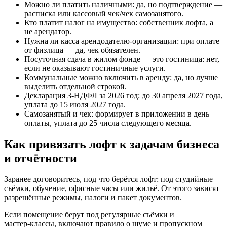
Можно ли платить наличными: да, но подтверждение —
расписка или кассовый чек/чек самозанятого.
Кто платит налог на имущество: собственник лофта, а
не арендатор.
Нужна ли касса арендодателю‑организации: при оплате
от физлица — да, чек обязателен.
Посуточная сдача в жилом фонде — это гостиница: нет,
если не оказывают гостиничные услуги.
Коммунальные можно включить в аренду: да, но лучше
выделить отдельной строкой.
Декларация 3‑НДФЛ за 2026 год: до 30 апреля 2027 года,
уплата до 15 июля 2027 года.
Самозанятый и чек: формирует в приложении в день
оплаты, уплата до 25 числа следующего месяца.
Как привязать лофт к задачам бизнеса
и отчётности
Заранее договоритесь, под что берётся лофт: под студийные
съёмки, обучение, офисные часы или жильё. От этого зависят
разрешённые режимы, налоги и пакет документов.
Если помещение берут под регулярные съёмки и
мастер‑классы, включают правило о шуме и пропускном