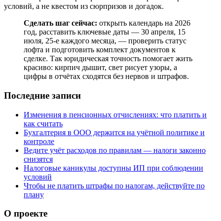
условий, а не квестом из сюрпризов и догадок.
Сделать шаг сейчас:
открыть календарь на 2026
год, расставить ключевые даты — 30 апреля, 15
июля, 25‑е каждого месяца, — проверить статус
лофта и подготовить комплект документов к
сделке. Так юридическая точность помогает жить
красиво: кирпич дышит, свет рисует узоры, а
цифры в отчётах сходятся без нервов и штрафов.
Последние записи
Изменения в пенсионных отчислениях: что платить и
как считать
Бухгалтерия в ООО держится на учётной политике и
контроле
Ведите учёт расходов по правилам — налоги законно
снизятся
Налоговые каникулы доступны ИП при соблюдении
условий
Чтобы не платить штрафы по налогам, действуйте по
плану
О проекте