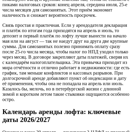
пиками налоговых сроков: конец апреля, середина июля, 25‑е
числа месяцев для самозанятых. Этот приём экономит
наличность и снижает вероятность просрочек.
Связь простая и практичная. Если у арендодателя декларация
и платёж по итогам года приходятся на апрель и июль, то
депозит и первый платёж по лофту лучше вынести на начало
мая или на август — так не наедут друг на друга две крупные
суммы. Для самозанятых полезно принимать оплату сразу
после 25‑го числа месяца, чтобы налог по НПД уходил только
через месяц. В договоре закрепляют даты платежей, сверяя их
с календарём налогоплательщика. Эта привычка приходит из
мира отчётности и отлично работает в недвижимости: где есть
график, там меньше конфликтов и кассовых разрывов. При
долгосрочной аренде добавляют пункт об индексации и дату
её применения, чтобы она не попадала на апрель или июль.
Казалось бы, мелочь, но в петербургской жизни с длинной
зимой и коротким летом такие стыковки ощущаются особенно
остро.
Календарь аренды лофта: ключевые
даты 2026/2027