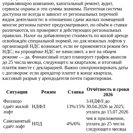
управляющую компанию, капитальный ремонт, аудит,
сервисы охраны и эти суммы значимы. Патентная система
доступна не всегда и зависит от региональных перечней
видов деятельности: в отношении сдачи жилых помещений
многие регионы патент предусматривают, но объём и ставки
различаются, их проверяют в действующих региональных
правилах. Налог на добавленную стоимость по жилой аренде
освобождён специальной нормой, но для нежилых лофтов у
организаций НДС возникает, если не применяется режим без
НДС; на упрощёнке НДС не начисляют, а вот на общем
режиме — да. Финансовый отдел планирует график авансов
до 25 числа месяца, следующего за кварталом, и итоговый
платёж вместе с декларацией. Важно синхронизировать даты
с договором: если арендатор платит в конце квартала,
кассовый разрыв у арендодателя почти гарантирован.
Отчётность и сроки
Ситуация
Режим
Ставка
2026
Физлицо
3‑НДФЛ до
сдаёт жилой
НДФЛ
13%/15%
30.04.2026 за 2025;
лофт
уплата до 15.07.2026
чек в приложении,
Самозанятый
НПД
4%/6%
уплата до 25 числа
сдаёт лофт
следующего месяца