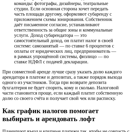
команды: фотографы, дизайнеры, театральные
студии. Если основная сторона хочет передать
часть площади другому, оформляют субаренду с
приложением схемы зонирования. Собственник
даёт письменное согласие, устанавливают
ответственность за общие зоны и коммунальные
услуги. Доход субарендатора — это
самостоятельный доход, он платит налог в своей
системе: самозанятый — по ставке 6 процентов с
оплаты от юридических лиц, предприниматель —
в рамках упрощённой системы, физлицо — по
ставке НДФЛ с подачей декларации.
При совместной аренде лучше сразу указать долю каждого
арендатора в платеже и депозитах, а также порядок выхода
одного из участников. Тогда при возврате депозита
бухгалтерия не будет спорить, кому и сколько. Налоговой
части становится проще, если каждый платит собственную
долю со своего счёта и получает свой чек или расписку.
Как график налогов помогает
выбирать и арендовать лофт
Планируют въезд и крупные платежи так, чтобы не совпасть с