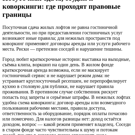
коворкинги: где проходят правовые
границы
Посуточная сдача жилых лофтов не равна гостиничной
деятельности, но при предоставлении гостиничных услуг
возникают иные правила; для нежилых пространств под
коворкинг применяют договоры аренды или услуги рабочего
места. Риски — претензии соседей и нарушение тишины.
Город любит краткосрочные истории: выставка на выходные,
съёмка клипа, воркшоп на один день. В жилом фонде
краткосрочная аренда возможна, если не маскирует
гостиничный сервис и не нарушает режим дома: не
устраивает круглосуточный ресепшен, не перепрофилирует
кухню в столовую для публики, не нарушает правила
проживания. В противном случае собственник рискует
попасть под запреты и серьёзные штрафы. В нежилых лофтах
удобна схема коворкинга: договор аренды или возмездного
пользования рабочими местами, правила доступа,
ответственность за оборудование, порядок оплаты почасово
или помесячно. Для налогов разницы нет: доход остаётся
доходом, вопрос — какой режим применяет владелец. Соседи
в старом фонде часто чувствительны к шуму и потокам