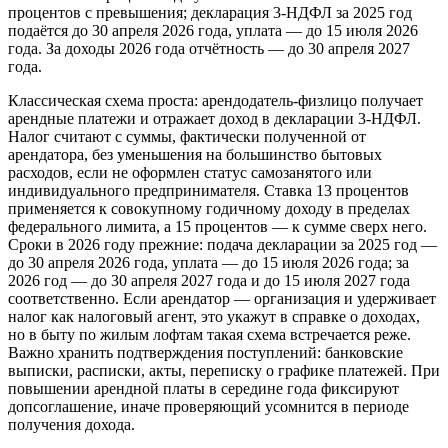
процентов с превышения; декларация 3‑НДФЛ за 2025 год
подаётся до 30 апреля 2026 года, уплата — до 15 июля 2026
года. За доходы 2026 года отчётность — до 30 апреля 2027
года.
Классическая схема проста: арендодатель‑физлицо получает
арендные платежи и отражает доход в декларации 3‑НДФЛ.
Налог считают с суммы, фактически полученной от
арендатора, без уменьшения на большинство бытовых
расходов, если не оформлен статус самозанятого или
индивидуального предпринимателя. Ставка 13 процентов
применяется к совокупному годичному доходу в пределах
федерального лимита, а 15 процентов — к сумме сверх него.
Сроки в 2026 году прежние: подача декларации за 2025 год —
до 30 апреля 2026 года, уплата — до 15 июля 2026 года; за
2026 год — до 30 апреля 2027 года и до 15 июля 2027 года
соответственно. Если арендатор — организация и удерживает
налог как налоговый агент, это укажут в справке о доходах,
но в быту по жилым лофтам такая схема встречается реже.
Важно хранить подтверждения поступлений: банковские
выписки, расписки, акты, переписку о графике платежей. При
повышении арендной платы в середине года фиксируют
допсоглашение, иначе проверяющий усомнится в периоде
получения дохода.