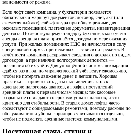
зависимости от режима.
Если лофт сдаёт компания, у бухгалтерии появляется
обязательный маршрут документов: договор, счёт, акт (или
ежемесячный акт), счёт‑фактура при общем режиме для
нежилых помещений, платежные документы, инвентаризация
депозита. По действующему стандарту бухгалтерского учёта
аренды арендная плата признаётся доходом по мере оказания
услуги. При жилых помещениях НДС не начисляется в силу
специальной нормы, при нежилых — зависит от режима. В
отчётности компания раскрывает сведения о доходах по видам
договоров, а при наличии долгосрочных депозитов —
пояснения об их учёте. Для упрощённой системы декларация
сдаётся раз в год, но управленческий учёт ведут ежемесячно,
чтобы не потерять движение денег и депозита. Хорошая
практика — привязывать даты выставления актов к
календарю налоговых авансов, а график поступлений
арендной платы к первым числам месяца: так кассовые
разрывы не совпадают со сроками уплаты налогов, и это
критично для стабильности. В старых домах лофты часто
соседствуют с общедомовыми ремонтами, поэтому расходы по
обслуживанию и уборке коридоров учитываются отдельно,
чтобы не подменять арендные платежи коммунальными.
Посуточная сдача, студии и