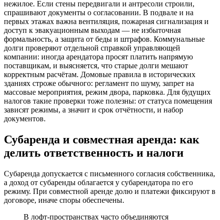
нежилое. Если стены передвигали и антресоли строили,
спрашивают документы о согласовании. В подвале и на
первых этажах важна вентиляция, пожарная сигнализация и
доступ к эвакуационным выходам — не избыточная
формальность, а защита от беды и штрафов. Коммунальные
долги проверяют отдельной справкой управляющей
компании: иногда арендатора просят платить напрямую
поставщикам, и выясняется, что старые долги мешают
корректным расчётам. Домовые правила в исторических
зданиях строже обычного: регламент по шуму, запрет на
массовые мероприятия, режим двора, парковка. Для будущих
налогов такие проверки тоже полезны: от статуса помещения
зависят режимы, а значит и срок отчётности, и набор
документов.
Субаренда и совместная аренда: как
делить ответственность и налоги
Субаренда допускается с письменного согласия собственника,
а доход от субаренды облагается у субарендатора по его
режиму. При совместной аренде долю и платежи фиксируют в
договоре, иначе споры обеспечены.
В лофт‑пространствах часто объединяются