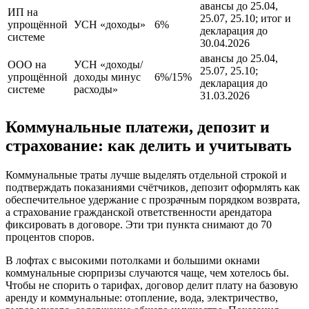
авансы до 25.04,
ИП на
25.07, 25.10; итог и
упрощённой
УСН «доходы»
6%
декларация до
системе
30.04.2026
авансы до 25.04,
ООО на
УСН «доходы/
25.07, 25.10;
упрощённой
доходы минус
6%/15%
декларация до
системе
расходы»
31.03.2026
Коммунальные платежи, депозит и
страхование: как делить и учитывать
Коммунальные траты лучше выделять отдельной строкой и
подтверждать показаниями счётчиков, депозит оформлять как
обеспечительное удержание с прозрачным порядком возврата,
а страхование гражданской ответственности арендатора
фиксировать в договоре. Эти три пункта снимают до 70
процентов споров.
В лофтах с высокими потолками и большими окнами
коммунальные сюрпризы случаются чаще, чем хотелось бы.
Чтобы не спорить о тарифах, договор делит плату на базовую
аренду и коммунальные: отопление, вода, электричество,